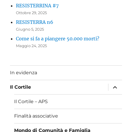
RESISTERRINA #7
Ottobre 29, 2025
RESISTERRA n6
Giugno 5, 2025
Come si fa a piangere 50.000 morti?
Maggio 24, 2025
In evidenza
apri
Il Cortile
i
menu
child
Il Cortile – APS
Finalità associative
Mondo di Comunità e Famiglia