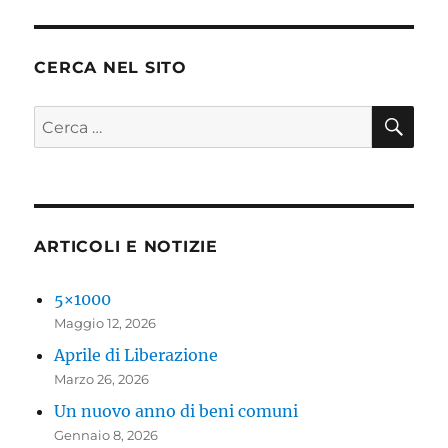
CERCA NEL SITO
CE
Cerca:
ARTICOLI E NOTIZIE
5×1000
Maggio 12, 2026
Aprile di Liberazione
Marzo 26, 2026
Un nuovo anno di beni comuni
Gennaio 8, 2026