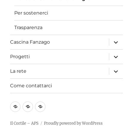
Per sostenerci
Trasparenza
apri
Cascina Fanzago
i
menu
child
apri
Progetti
i
menu
child
apri
La rete
i
menu
child
Come contattarci
Riace
Osservazioni
Da
non
al
soli
si
P.I.I.
non
Il Cortile – APS
Proudly powered by WordPress
arresta!
“Area
possiamo