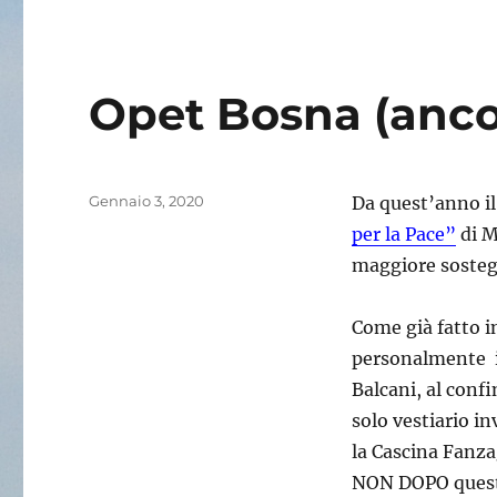
Opet Bosna (anco
Pubblicato
Gennaio 3, 2020
Da quest’anno il
il
per la Pace”
di M
maggiore sosteg
Come già fatto 
personalmente in
Balcani, al confi
solo vestiario i
la Cascina Fanza
NON DOPO questa