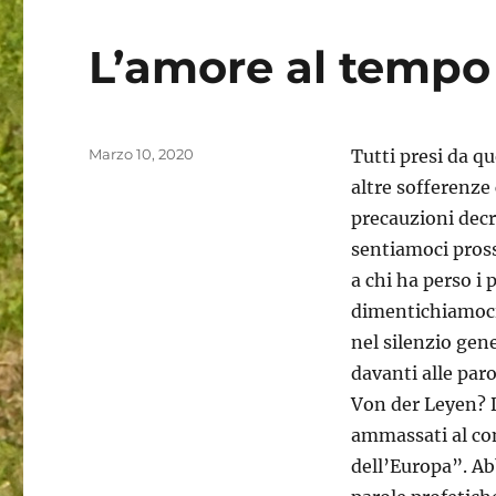
L’amore al tempo
Pubblicato
Marzo 10, 2020
Tutti presi da q
il
altre sofferenze
precauzioni decr
sentiamoci prossi
a chi ha perso i
dimentichiamoci
nel silenzio gen
davanti alle par
Von der Leyen? Di
ammassati al con
dell’Europa”. Ab