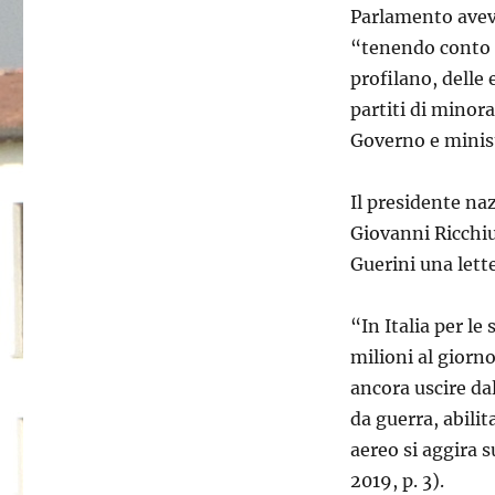
Parlamento aveva
“tenendo conto d
profilano, delle
partiti di minor
Governo e minis
Il presidente na
Giovanni Ricchiut
Guerini una lett
“In Italia per le
milioni al giorno
ancora uscire da
da guerra, abilit
aereo si aggira s
2019, p. 3).