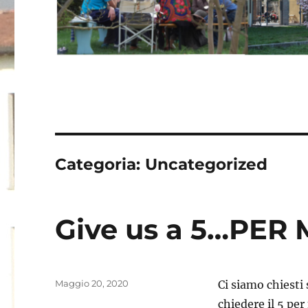
Categoria:
Uncategorized
Give us a 5…PER 
Pubblicato
Maggio 20, 2020
Ci siamo chiest
il
chiedere il 5 per