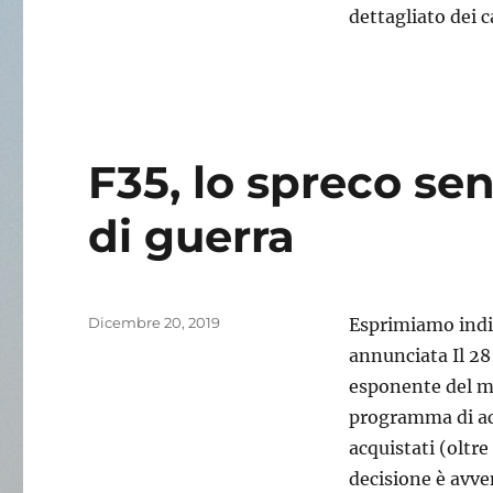
dettagliato dei c
F35, lo spreco se
di guerra
Pubblicato
Dicembre 20, 2019
Esprimiamo indig
il
annunciata Il 28
esponente del mo
programma di acq
acquistati (oltre
decisione è avve