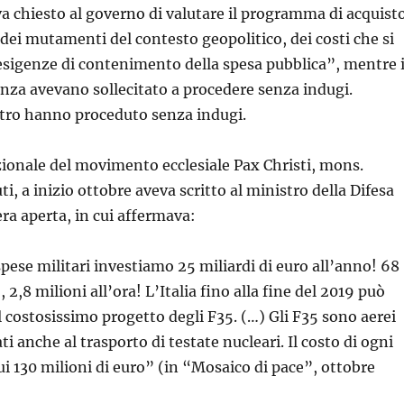
 chiesto al governo di valutare il programma di acquist
ei mutamenti del contesto geopolitico, dei costi che si
 esigenze di contenimento della spesa pubblica”, mentre 
anza avevano sollecitato a procedere senza indugi.
tro hanno proceduto senza indugi.
zionale del movimento ecclesiale Pax Christi, mons.
i, a inizio ottobre aveva scritto al ministro della Difesa
era aperta, in cui affermava:
 spese militari investiamo 25 miliardi di euro all’anno! 68
, 2,8 milioni all’ora! L’Italia fino alla fine del 2019 può
l costosissimo progetto degli F35. (…) Gli F35 sono aerei
ati anche al trasporto di testate nucleari. Il costo di ogni
ui 130 milioni di euro” (in “Mosaico di pace”, ottobre