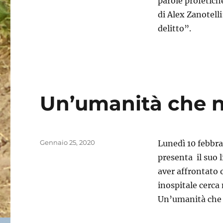
parole profetich
di Alex Zanotell
delitto”.
Un’umanità che n
Pubblicato
Gennaio 25, 2020
Lunedì 10 febbrai
il
presenta il suo 
aver affrontato o
inospitale cerca
Un’umanità che 