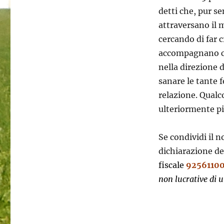
detti che, pur s
attraversano il
cercando di far 
accompagnano col
nella direzione d
sanare le tante f
relazione. Qualco
ulteriormente più
Se condividi il n
dichiarazione de
fiscale
9256110
non lucrative di ut