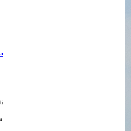
sa
di
a