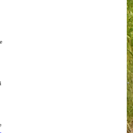
e
i
e