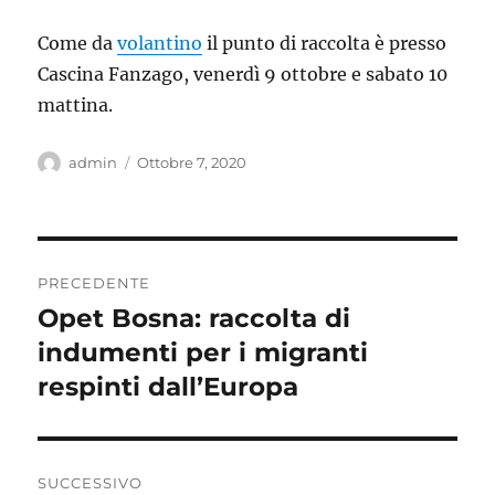
Come da
volantino
il punto di raccolta è presso
Cascina Fanzago, venerdì 9 ottobre e sabato 10
mattina.
Autore
Pubblicato
admin
Ottobre 7, 2020
il
Navigazione
PRECEDENTE
articoli
Opet Bosna: raccolta di
Articolo
precedente:
indumenti per i migranti
respinti dall’Europa
SUCCESSIVO