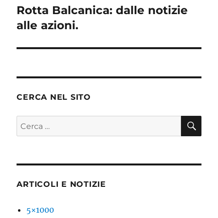
Rotta Balcanica: dalle notizie
Articolo
successivo:
alle azioni.
CERCA NEL SITO
CE
Cerca:
ARTICOLI E NOTIZIE
5×1000