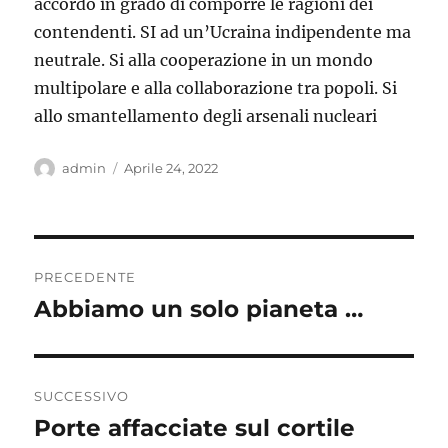
accordo in grado di comporre le ragioni dei
contendenti. SI ad un’Ucraina indipendente ma
neutrale. Si alla cooperazione in un mondo
multipolare e alla collaborazione tra popoli. Si
allo smantellamento degli arsenali nucleari
Autore
Pubblicato
admin
Aprile 24, 2022
il
Navigazione
PRECEDENTE
articoli
Abbiamo un solo pianeta …
Articolo
precedente:
SUCCESSIVO
Porte affacciate sul cortile
Articolo