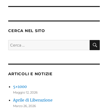
successivo:
CERCA NEL SITO
CE
Cerca:
ARTICOLI E NOTIZIE
5×1000
Maggio 12, 2026
Aprile di Liberazione
Marzo 26, 2026