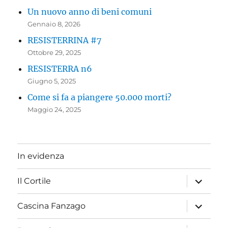
Un nuovo anno di beni comuni
Gennaio 8, 2026
RESISTERRINA #7
Ottobre 29, 2025
RESISTERRA n6
Giugno 5, 2025
Come si fa a piangere 50.000 morti?
Maggio 24, 2025
In evidenza
apri
Il Cortile
i
menu
child
apri
Cascina Fanzago
i
menu
child